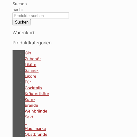
Suchen
nach:
Suchen
Warenkorb
Produktkategorien
Gin
Zubehör
Liköre
Sahne-
Liköre
Für
Cocktails
Kräuterliköre
Korn-
Brände
Weinbrände
Sekt
-
Hausmarke
Obstbrände